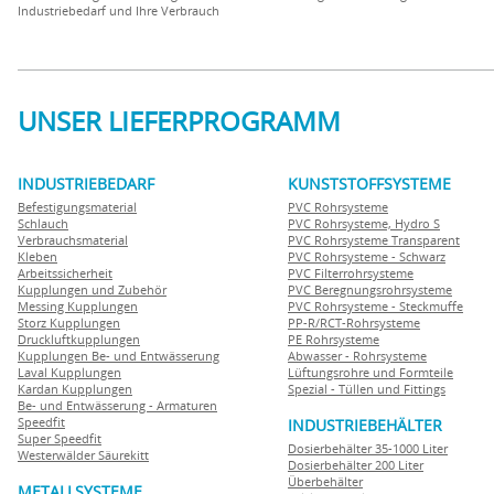
Industriebedarf und Ihre Verbrauch
UNSER LIEFERPROGRAMM
INDUSTRIEBEDARF
KUNSTSTOFFSYSTEME
Befestigungsmaterial
PVC Rohrsysteme
Schlauch
PVC Rohrsysteme, Hydro S
Verbrauchsmaterial
PVC Rohrsysteme Transparent
Kleben
PVC Rohrsysteme - Schwarz
Arbeitssicherheit
PVC Filterrohrsysteme
Kupplungen und Zubehör
PVC Beregnungsrohrsysteme
Messing Kupplungen
PVC Rohrsysteme - Steckmuffe
Storz Kupplungen
PP-R/RCT-Rohrsysteme
Druckluftkupplungen
PE Rohrsysteme
Kupplungen Be- und Entwässerung
Abwasser - Rohrsysteme
Laval Kupplungen
Lüftungsrohre und Formteile
Kardan Kupplungen
Spezial - Tüllen und Fittings
Be- und Entwässerung - Armaturen
Speedfit
INDUSTRIEBEHÄLTER
Super Speedfit
Dosierbehälter 35-1000 Liter
Westerwälder Säurekitt
Dosierbehälter 200 Liter
Überbehälter
METALLSYSTEME