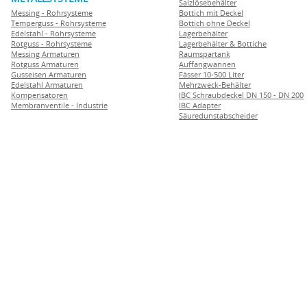
Salzlösebehälter
Messing - Rohrsysteme
Bottich mit Deckel
Temperguss - Rohrsysteme
Bottich ohne Deckel
Edelstahl - Rohrsysteme
Lagerbehälter
Rotguss - Rohrsysteme
Lagerbehälter & Bottiche
Messing Armaturen
Raumspartank
Rotguss Armaturen
Auffangwannen
Gusseisen Armaturen
Fässer 10-500 Liter
Edelstahl Armaturen
Mehrzweck-Behälter
Kompensatoren
IBC Schraubdeckel DN 150 - DN 200
Membranventile - Industrie
IBC Adapter
Säuredunstabscheider