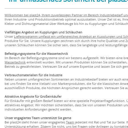
Willkommen bei plast24, Ihrem zuverlässigen Partner im Bereich Industriebedarf u
Ihren Industrie- und Produktionsbetrieb optimal auszustatten. Unser Ziel ist es, I
Kleber und Dichtungsmaterial über Werkzeuge bis hin zu Kupplungen und Schläuchen
Vielfältiges Angebot an Kupplungen und Schläuchen
Unser
Lieferprogramm umfasst ein umfangreiches Angebot an Kupplungen und Sc
Produkte für Sie. Unsere Kupplungen zeichnen sich durch ihre hohe Qualität und Zu
unseren Schläuchen können Sie sicher sein, dass Sie langlebige und leistungsfähige
Befestigungssysteme für die Wassertechnik
Im Bereich der Befestigungssysteme sind wir bestens aufgestellt. Wir bieten eine br
Wassertechnik
entwickelt wurden. Mit unseren Produkten können Sie sicherstellen, 
Betrieb zu gewährleisten. Vertrauen Sie auf unsere Expertise und lassen Sie sich g
Verbrauchsmaterialien für die Industrie
Neben unseren umfangreichen Sortimenten an Industriebedarf bieten wir auch ein
bei uns finden Sie eine Vielzahl von Markenprodukten, die für die klassischen Anw
ausschließlich Produkte, die höchsten Ansprüchen gerecht werden. Vertrauen Sie auf
Attraktive Angebote für Großeinkäufer
Für Einkäufer mit großem Bedarf bieten wir eine spezielle Projektanfragefunktion.
attraktives Angebot. Wir möchten sicherstellen, dass Sie von unseren Produkten un
individuellen Anforderungen gerecht werden.
Unser engagiertes Team unterstützt Sie gerne
Bei plast24 steht Ihnen unser engagiertes
Team
jederzeit mit Rat und Tat zur Seite
Unterstützung erhalten. Zögern Sie nicht, uns bei Fragen oder Anliegen zu kontak