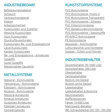
INDUSTRIEBEDARF
KUNSTSTOFFSYSTEME
Befestigungsmaterial
PVC Rohrsysteme
Schlauch
PVC Rohrsysteme, Hydro S
Verbrauchsmaterial
PVC Rohrsysteme Transparent
Kleben
PVC Rohrsysteme - Schwarz
Arbeitssicherheit
PVC Filterrohrsysteme
Kupplungen und Zubehör
PVC Beregnungsrohrsysteme
Messing Kupplungen
PVC Rohrsysteme - Steckmuffe
Storz Kupplungen
PP-R/RCT-Rohrsysteme
Druckluftkupplungen
PE Rohrsysteme
Kupplungen Be- und Entwässerung
Abwasser - Rohrsysteme
Laval Kupplungen
Lüftungsrohre und Formteile
Kardan Kupplungen
Spezial - Tüllen und Fittings
Be- und Entwässerung - Armaturen
Speedfit
INDUSTRIEBEHÄLTER
Super Speedfit
Dosierbehälter 35-1000 Liter
Westerwälder Säurekitt
Dosierbehälter 200 Liter
Überbehälter
METALLSYSTEME
Salzlösebehälter
Messing - Rohrsysteme
Bottich mit Deckel
Temperguss - Rohrsysteme
Bottich ohne Deckel
Edelstahl - Rohrsysteme
Lagerbehälter
Rotguss - Rohrsysteme
Lagerbehälter & Bottiche
Messing Armaturen
Raumspartank
Rotguss Armaturen
Auffangwannen
Gusseisen Armaturen
Fässer 10-500 Liter
Edelstahl Armaturen
Mehrzweck-Behälter
Kompensatoren
IBC Schraubdeckel DN 150 - DN 200