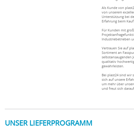
Als Kunde von plast
von unserem exzelle
Unterstützung bei de
Erfahrung beim Kauf 
Für Kunden mit gro
Projektanfragefunkt
Industriebetrieben 
Vertrauen Sie auf pl
Sortiment an Fassp
selbstansaugenden J
qualitativ hochwerti
gewährleisten.
Bei plast24 sind wir
sich auf unsere Erf
um mehr über unsere
und freut sich darau
UNSER LIEFERPROGRAMM