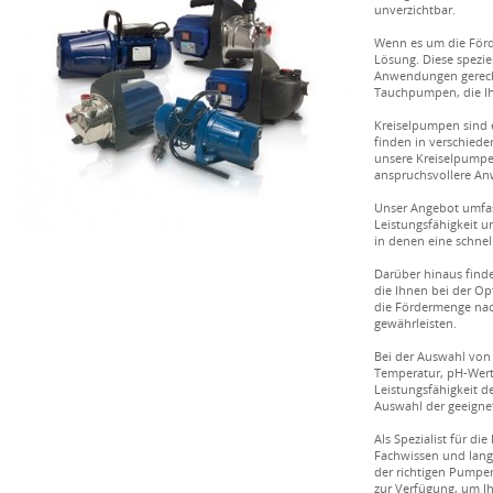
unverzichtbar.
Wenn es um die För
Lösung. Diese spezi
Anwendungen gerecht
Tauchpumpen, die Ih
Kreiselpumpen sind e
finden in verschied
unsere Kreiselpumpen
anspruchsvollere An
Unser Angebot umfas
Leistungsfähigkeit u
in denen eine schnel
Darüber hinaus find
die Ihnen bei der O
die Fördermenge nac
gewährleisten.
Bei der Auswahl von 
Temperatur, pH-Wert
Leistungsfähigkeit d
Auswahl der geeigne
Als Spezialist für 
Fachwissen und langj
der richtigen Pumpe
zur Verfügung, um I