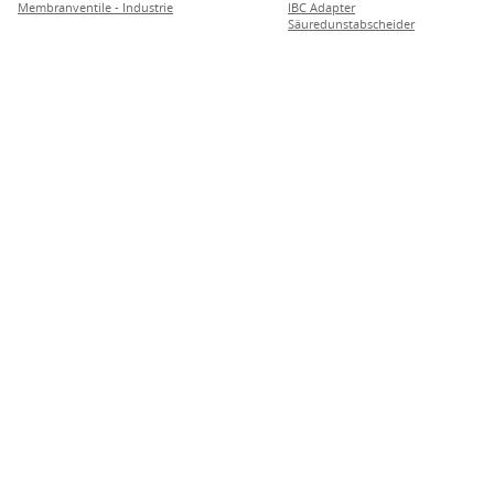
Membranventile - Industrie
IBC Adapter
Säuredunstabscheider