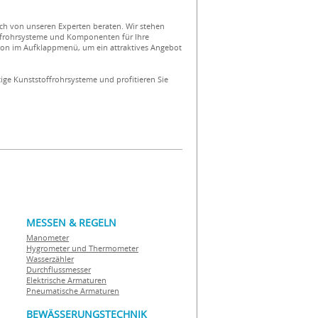
sich von unseren Experten beraten. Wir stehen
toffrohrsysteme und Komponenten für Ihre
on im Aufklappmenü, um ein attraktives Angebot
tige Kunststoffrohrsysteme und profitieren Sie
MESSEN & REGELN
Manometer
Hygrometer und Thermometer
Wasserzähler
Durchflussmesser
Elektrische Armaturen
Pneumatische Armaturen
BEWÄSSERUNGSTECHNIK