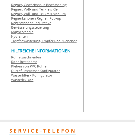
Regner, Gewächshaus Bewässerung
Regner, Voll- und Teilkreis Klein
Regner, Voll- und Teilkreis Medium
Regnerkanonen
Regner, Pop-up
Regenständer und Stative
Bewässerungssteuerung
Magnetventile
Hydranten
Tropfbewässerung, Tropfer und Zuebehör
HILFREICHE INFORMATIONEN
Rohre zuschneiden
Rohr-Restebörse
Kleben von PVC Rohren
Durchflussmesser-Konfigurator
Wasserfilter - Konfigurator
Wasserlexikon