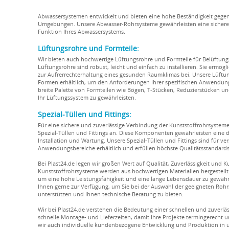
Abwassersystemen entwickelt und bieten eine hohe Beständigkeit geg
Umgebungen. Unsere Abwasser-Rohrsysteme gewährleisten eine sichere A
Funktion Ihres Abwassersystems.
Lüftungsrohre und Formteile:
Wir bieten auch hochwertige Lüftungsrohre und Formteile für Belüftung
Lüftungsrohre sind robust, leicht und einfach zu installieren. Sie ermögl
zur Aufrerrechterhaltung eines gesunden Raumklimas bei. Unsere Lüftu
Formen erhältlich, um den Anforderungen Ihrer spezifischen Anwendung 
breite Palette von Formteilen wie Bögen, T-Stücken, Reduzierstücken u
Ihr Lüftungssystem zu gewährleisten.
Spezial-Tüllen und Fittings:
Für eine sichere und zuverlässige Verbindung der Kunststoffrohrsystem
Spezial-Tüllen und Fittings an. Diese Komponenten gewährleisten eine 
Installation und Wartung. Unsere Spezial-Tüllen und Fittings sind für 
Anwendungsbereiche erhältlich und erfüllen höchste Qualitätsstandards
Bei Plast24.de legen wir großen Wert auf Qualität, Zuverlässigkeit und 
Kunststoffrohrsysteme werden aus hochwertigen Materialien hergestellt 
um eine hohe Leistungsfähigkeit und eine lange Lebensdauer zu gewähr
Ihnen gerne zur Verfügung, um Sie bei der Auswahl der geeigneten R
unterstützen und Ihnen technische Beratung zu bieten.
Wir bei Plast24.de verstehen die Bedeutung einer schnellen und zuverläs
schnelle Montage- und Lieferzeiten, damit Ihre Projekte termingerecht
wir auch individuelle kundenbezogene Entwicklung und Produktion in 