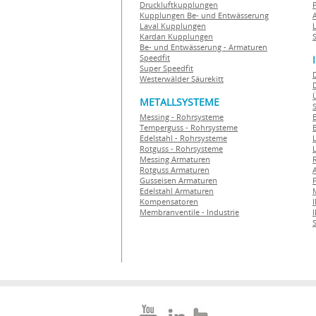
Druckluftkupplungen
Kupplungen Be- und Entwässerung
Laval Kupplungen
Kardan Kupplungen
S
Be- und Entwässerung - Armaturen
Speedfit
Super Speedfit
Westerwälder Säurekitt
METALLSYSTEME
Messing - Rohrsysteme
Temperguss - Rohrsysteme
Edelstahl - Rohrsysteme
Rotguss - Rohrsysteme
Messing Armaturen
Rotguss Armaturen
Gusseisen Armaturen
F
Edelstahl Armaturen
Kompensatoren
Membranventile - Industrie