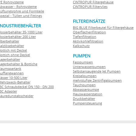
PE Rohrsysteme
CINTROPUR Filtergehäuse
Abwasser - Rohrsysteme
CINTROPUR Filtervlies
Lüftungsrohre und Formteile
pezial - Tüllen und Fittings
FILTEREINSÄTZE
INDUSTRIEBEHÄLTER
BIG BLUE Filterbeutel für Filtergehäuse
Dosierbehälter 35-1000 Liter
Oberflächenfiltration
Dosierbehälter 200 Liter
Tiefenfiltration
Überbehälter
Aktivkohlefiltration
Salzlösebehälter
Kalkschutz
Bottich mit Deckel
Bottich ohne Deckel
PUMPEN
Lagerbehälter
Fasspumpen
Lagerbehälter & Bottiche
Unterwasserpumpen
Raumspartank
Selbstansaugende Jet Pumpen
Auffangwannen
Kreiselpumpen
ässer 10-500 Liter
mehrstufige Zentrifigalpumpen
Mehrzweck-Behälter
Tauchpumpen
IBC Schraubdeckel DN 150 - DN 200
Abwasserpumpe
IBC Adapter
Hauswasserstation
Säuredunstabscheider
Druckbehälter
Pumpensteuerung