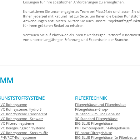
Lösungen für Ihre spezifischen Anforderungen zu ermöglichen.
Kontaktieren Sie unser engagiertes Team bei Plast24.de und lassen Sie 
Ihnen jederzeit mit Rat und Tat zur Seite, um Ihnen die besten Kunsts
Anwendungen anzubieten. Nutzen Sie auch unsere Projektanfragefunkti
für Ihren größeren Bedarf zu erhalten.
Vertrauen Sie auf Plast24.de als Ihren zuverlässigen Partner für hochwer
von unserer langjährigen Erfahrung und Expertise in der Branche.
AMM
KUNSTSTOFFSYSTEME
FILTERTECHNIK
PVC Rohrsysteme
Filtergehäuse und Filtereinsätze
PVC Rohrsysteme, Hydro S
Filtergehäuse -Shop-
PVC Rohrsysteme Transparent
3G Stand Slim Line Gehäuse
PVC Rohrsysteme - Schwarz
3G Standard Filtergehäuse
PVC Filterrohrsysteme
BIG BLUE Filtergehäuse
PVC Beregnungsrohrsysteme
PP Hochtemperatur-Filtergehäuse
PVC Rohrsysteme - Steckmuffe
PP-natur Filtergehäuse
PP-R/RCT-Rohrsysteme
BIG BLUE Filtergehäuse für Filterbeutel