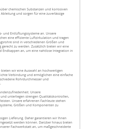
enüber chemischen Substanzen und korrosiven
bleitung und sorgen für eine zuverlässige
s- und Entlüftungssysteme an. Unsere
ichen eine effiziente Luftzirkulation und tragen
ngsrohre sind in verschiedenen Größen und
gerecht zu werden. Zusätzlich bieten wir eine
nd Endkappen an, um eine nahtlose Integration in
e bieten wir eine Auswahl an hochwertigen
dichte Verbindung und ermöglichen eine einfache
verschiedene Rohrdurchmesser und
.
Kundenzufriedenheit. Unsere
und unterliegen strengen Qualitätskontrollen,
leisten. Unsere erfahrenen Fachleute stehen
ohrsysteme, Größen und Komponenten zu
sigen Lieferung. Daher garantieren wir Ihnen
 umgesetzt werden können. Darüber hinaus bieten
unserer Fachwerkstatt an, um maßgeschneiderte