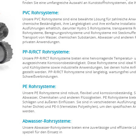
finden Sie eine umfangreiche Auswahl an Kunststoffrohrsystemen, die 
PVC Rohrsysteme:
Unsere PVC Rohrsysteme sind eine bewährte Lösung für zahlreiche Anwe
chemische Beständigkeit, ihre Langlebigkeit und ihre einfache Installat
Ausführungen erhältlich, darunter Hydro S Rohrsysteme, transparente R
Rohrsysteme, Beregnungsrohrsysteme und Rohrsysteme mit Steckmuffenv
Transport von Wasser, chemischen Substanzen, Abwasser und anderen Flü
privaten Anwendungen.
PP-R/RCT Rohrsysteme:
Unsere PP-R/RCT Rohrsysteme bieten eine hervorragende Temperatur- u
ausgezeichnete Korrosionsbeständigkeit. Diese Rohrsysteme sind ideal 
und Kühlsysteme sowie industrielle Anwendungen, bei denen hohe Anf
gestellt werden. PP-R/RCT Rohrsysteme sind langlebig, wartungsfrei und 
Schweißverbindungen.
PE Rohrsysteme:
Unsere PE Rohrsysteme sind robust, flexibel und korrosionsbeständig. S
Abwasser, Chemikalien und anderen Flüssigkeiten. PE Rohrsysteme biet
Schlägen und äußeren Einflüssen. Sie sind in verschiedenen Ausführunge
hoher Dichte) und PE-X (Vernetztes Polyethylen), um den spezifischen
werden.
Abwasser-Rohrsysteme:
Unsere Abwasser-Rohrsysteme bieten eine zuverlässige und effiziente Lö
speziell für den Einsatz in